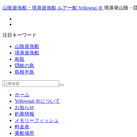
山陰遊漁船・境港遊漁船 ルアー船 Yellowtai Ⅲ
境港発山陰・
注目キーワード
山陰遊漁船
境港遊漁船
鳥取
隠岐の島
島根半島
ホーム
Yellowtail Ⅲについて
お知らせ
釣果情報
メモリーフィッシュ
料金表
乗船場所